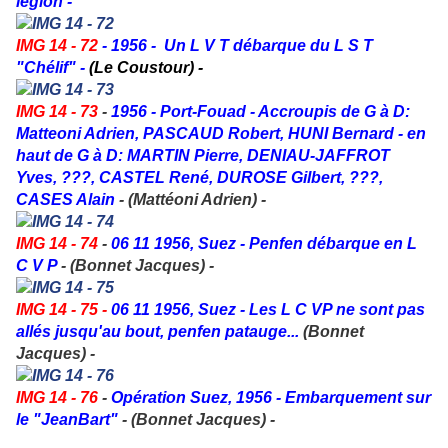
légion -
IMG 14 - 72
- 1956 - Un L V T débarque du L S T
"Chélif" -
(Le Coustour) -
IMG 14 - 73
-
1956 - Port-Fouad - Accroupis de G à D:
Matteoni Adrien, PASCAUD Robert, HUNI Bernard - en
haut de G à D: MARTIN Pierre, DENIAU-JAFFROT
Yves, ???, CASTEL René, DUROSE Gilbert, ???,
CASES Alain
- (Mattéoni Adrien) -
IMG 14 - 74
-
06 11 1956, Suez - Penfen débarque en L
C V P
- (Bonnet Jacques) -
IMG 14 - 75 -
06 11 1956, Suez - Les L C VP ne sont pas
allés jusqu'au bout, penfen patauge...
(Bonnet
Jacques) -
IMG 14 - 76
-
Opération Suez, 1956 - Embarquement sur
le "JeanBart"
- (Bonnet Jacques) -