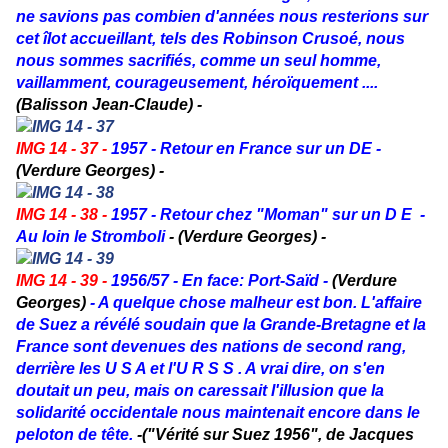
ne savions pas combien d'années nous resterions sur
cet îlot accueillant, tels des Robinson Crusoé, nous
nous sommes sacrifiés, comme un seul homme,
vaillamment, courageusement, héroïquement ....
(Balisson Jean-Claude) -
IMG 14 - 37 -
1957 - Retour en France sur un DE -
(Verdure Georges) -
IMG 14 - 38 -
1957 - Retour chez "Moman" sur un D E -
Au loin le Stromboli
- (Verdure Georges) -
IMG 14 - 39 -
1956/57 -
En face: Port-Saïd -
(Verdure
Georges)
- A quelque chose malheur est bon. L'affaire
de Suez a révélé soudain que la Grande-Bretagne et la
France sont devenues des nations de second rang,
derrière les U S A et l'U R S S . A vrai dire, on s'en
doutait un peu, mais on caressait l'illusion que la
solidarité occidentale nous maintenait encore dans le
peloton de tête.
-("Vérité sur Suez 1956", de Jacques