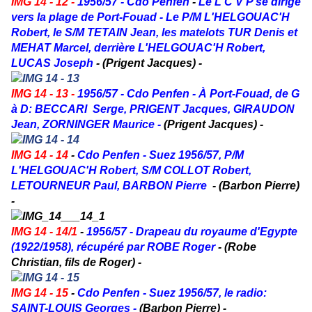
IMG 14 - 12 -
1956/57 -
Cdo Penfen
-
Le L C V P se dirige
vers la plage de Port-Fouad - Le P/M L'HELGOUAC'H
Robert, le S/M TETAIN Jean, les matelots TUR Denis et
MEHAT Marcel, derrière L'HELGOUAC'H Robert,
LUCAS Joseph
- (Prigent Jacques) -
IMG 14 - 13 -
1956/57 -
Cdo Penfen - À Port-Fouad, de G
à D: BECCARI Serge, PRIGENT Jacques, GIRAUDON
Jean, ZORNINGER Maurice -
(Prigent Jacques) -
IMG 14 - 14
-
Cdo Penfen - Suez 1956/57, P/M
L'HELGOUAC'H Robert, S/M COLLOT Robert,
LETOURNEUR Paul, BARBON Pierre
-
(Barbon Pierre)
-
IMG 14 - 14/1
-
1956/57 - Drapeau du royaume d'Egypte
(1922/1958), récupéré par ROBE Roger
- (Robe
Christian, fils de Roger) -
IMG 14 - 15
-
Cdo Penfen - Suez 1956/57, le radio:
SAINT-LOUIS Georges -
(Barbon Pierre) -