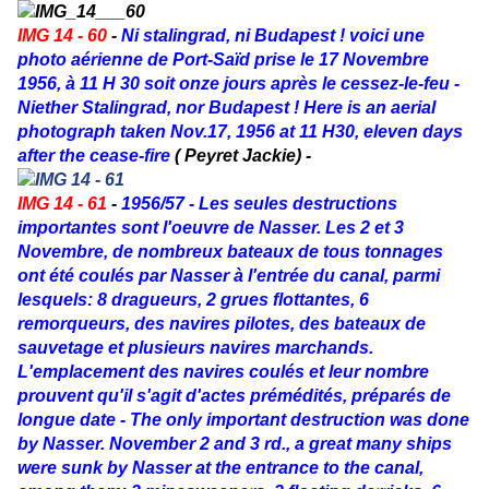
IMG 14 - 60
-
Ni stalingrad, ni Budapest ! voici une
photo aérienne de Port-Saïd prise le 17 Novembre
1956, à 11 H 30 soit onze jours après le cessez-le-feu -
Niether Stalingrad, nor Budapest ! Here is an aerial
photograph taken Nov.17, 1956 at 11 H30, eleven days
after the cease-fire
( Peyret Jackie) -
IMG 14 - 61
-
1956/57 -
Les seules destructions
importantes sont l'oeuvre de Nasser. Les 2 et 3
Novembre, de nombreux bateaux de tous tonnages
ont été coulés par Nasser à l'entrée du canal, parmi
lesquels: 8 dragueurs, 2 grues flottantes, 6
remorqueurs, des navires pilotes, des bateaux de
sauvetage et plusieurs navires marchands.
L'emplacement des navires coulés et leur nombre
prouvent qu'il s'agit d'actes prémédités, préparés de
longue date - The only important destruction was done
by Nasser. November 2 and 3 rd., a great many ships
were sunk by Nasser at the entrance to the canal,