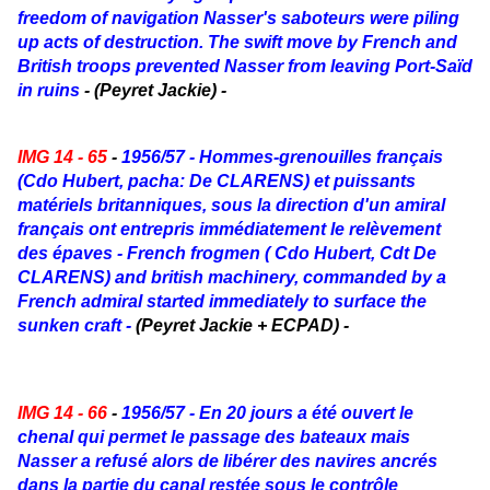
freedom of navigation Nasser's saboteurs were piling
up acts of destruction. The swift move by French and
British troops prevented Nasser from leaving Port-Saïd
in ruins
- (Peyret Jackie) -
IMG 14 - 65
-
1956/57 - Hommes-grenouilles français
(Cdo Hubert, pacha: De CLARENS) et puissants
matériels britanniques, sous la direction d'un amiral
français ont entrepris immédiatement le relèvement
des épaves - French frogmen ( Cdo Hubert, Cdt De
CLARENS) and british machinery, commanded by a
French admiral started immediately to surface the
sunken craft -
(Peyret Jackie + ECPAD) -
IMG 14 - 66
-
1956/57 - En 20 jours a été ouvert le
chenal qui permet le passage des bateaux mais
Nasser a refusé alors de libérer des navires ancrés
dans la partie du canal restée sous le contrôle