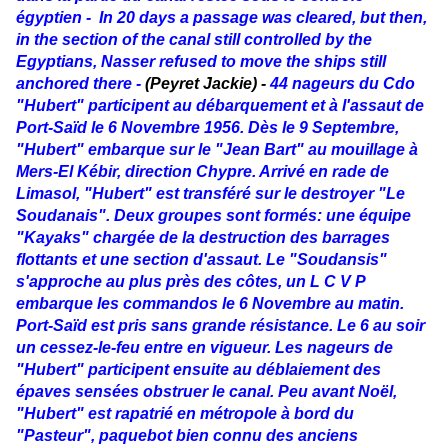
égyptien - In 20 days a passage was cleared, but then,
in the section of the canal still controlled by the
Egyptians, Nasser refused to move the ships still
anchored there -
(Peyret Jackie) -
44 nageurs du Cdo
"Hubert" participent au débarquement et à l'assaut de
Port-Saïd le 6 Novembre 1956. Dès le 9 Septembre,
"Hubert" embarque sur le "Jean Bart" au mouillage à
Mers-El Kébir, direction Chypre. Arrivé en rade de
Limasol, "Hubert" est transféré sur le destroyer "Le
Soudanais". Deux groupes sont formés: une équipe
"Kayaks" chargée de la destruction des barrages
flottants et une section d'assaut. Le "Soudansis"
s'approche au plus près des côtes, un L C V P
embarque les commandos le 6 Novembre au matin.
Port-Saïd est pris sans grande résistance. Le 6 au soir
un cessez-le-feu entre en vigueur. Les nageurs de
"Hubert" participent ensuite au déblaiement des
épaves sensées obstruer le canal. Peu avant Noël,
"Hubert" est rapatrié en métropole à bord du
"Pasteur", paquebot bien connu des anciens