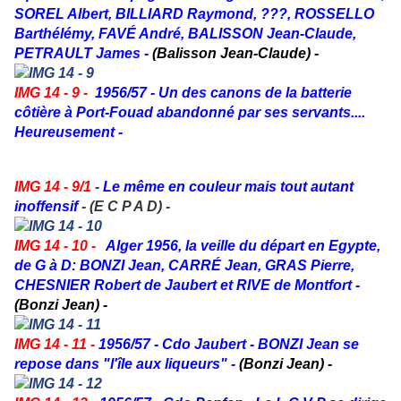
SOREL Albert, BILLIARD Raymond, ???, ROSSELLO
Barthélémy, FAVÉ André, BALISSON Jean-Claude,
PETRAULT James -
(Balisson Jean-Claude) -
IMG 14 - 9 -
1956/57 - Un des canons de la batterie
côtière à Port-Fouad abandonné par ses servants....
Heureusement -
IMG 14 - 9/1
-
Le même en couleur mais tout autant
inoffensif
- (E C P A D) -
IMG 14 - 10 -
Alger 1956, la veille du départ en Egypte,
de G à D: BONZI Jean, CARRÉ Jean, GRAS Pierre,
CHESNIER Robert de Jaubert et RIVE de Montfort -
(Bonzi Jean) -
IMG 14 - 11 -
1956/57 - Cdo Jaubert - BONZI Jean se
repose dans "l'île aux liqueurs" -
(Bonzi Jean) -