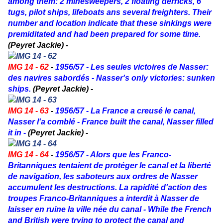
among them: 2 minesweepers, 2 floating derricks, 6
tugs, pilot ships, lifeboats ans several freighters. Their
number and location indicate that these sinkings were
premiditated and had been prepared for some time.
(Peyret Jackie) -
IMG 14 - 62
-
1956/57 - Les seules victoires de Nasser:
des navires sabordés - Nasser's only victories: sunken
ships.
(Peyret Jackie) -
IMG 14 - 63
-
1956/57 - La France a creusé le canal,
Nasser l'a comblé - France built the canal, Nasser filled
it in -
(Peyret Jackie) -
IMG 14 - 64
-
1956/57 - Alors que les Franco-
Britanniques tentaient de protéger le canal et la liberté
de navigation, les saboteurs aux ordres de Nasser
accumulent les destructions. La rapidité d'action des
troupes Franco-Britanniques a interdit à Nasser de
laisser en ruine la ville née du canal - While the French
and British were trying to protect the canal and