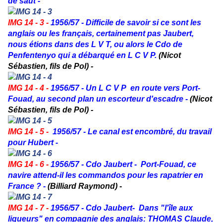
de saut -
IMG 14 - 3 -
1956/57 -
Difficile de savoir si ce sont les
anglais ou les français, certainement pas Jaubert,
nous étions dans des L V T, ou alors le Cdo de
Penfentenyo qui a débarqué en L C V P.
(Nicot
Sébastien, fils de Pol) -
IMG 14 - 4 -
1956/57 -
Un L C V P en route vers Port-
Fouad, au second plan un escorteur d'escadre -
(Nicot
Sébastien, fils de Pol) -
IMG 14 - 5 -
1956/57 - Le canal est encombré, du travail
pour Hubert -
IMG 14 - 6 -
1956/57 -
Cdo Jaubert -
Port-Fouad, ce
navire attend-il les commandos pour les rapatrier en
France ? -
(Billiard Raymond) -
IMG 14 - 7 -
1956/57 - Cdo Jaubert- Dans "l'île aux
liqueurs" en compagnie des anglais: THOMAS Claude,