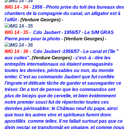
IMG 14 - 34 -
1956 - Photo prise du toit des bureaux des
chantiers de la compagnie du canal, un alligator est à
l'affût -
(Verdure Georges) -
IMG 14 - 35
- Cdo Jaubert - 1956/57 - Le S/M GRAS
Pierre pose pour la photo -
(Verdure Georges) -
IMG 14 - 36 -
Cdo Jaubert -1956/57 - Le canal et l'île "
aux cuites",
(Verdure Georges)
- c'est- à - dire les
entrepôts internationaux où étaient emmagasinés
toutes les denrées, périssables ou non, du monde
entier. C'est au commando Jaubert que fut confiée
l'ingrate et délicate tâche de garder et sauvegarder ce
trésor.
On a tort de penser que les commandos ont
plus de biceps que de cervelle, et
bien évidemment
notre premier souci fut de répertorier toutes ces
denrées périssables: le Château neuf du pape, ainsi
que tous les autres vins et spiritueux furent donc
apostillés comme telles. Il ne fallait surtout pas que ce
divin nectar se transformât en vinaigre, et comme nous