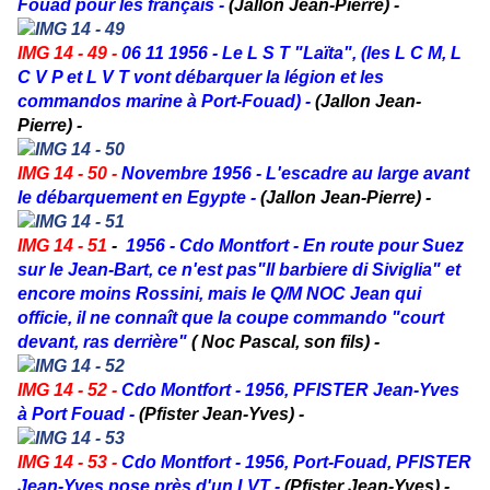
Fouad pour les français -
(Jallon Jean-Pierre) -
IMG 14 - 49 -
06 11 1956 - Le L S T "Laïta", (les L C M, L
C V P et L V T vont débarquer la légion et les
commandos marine à Port-Fouad) -
(Jallon Jean-
Pierre) -
IMG 14 - 50 -
Novembre 1956 - L'escadre au large avant
le débarquement en Egypte -
(Jallon Jean-Pierre) -
IMG 14 - 51
-
1956 - Cdo Montfort - En route pour Suez
sur le Jean-Bart, ce n'est pas"Il barbiere di Siviglia" et
encore moins Rossini, mais le Q/M NOC Jean qui
officie, il ne connaît que la coupe commando "court
devant, ras derrière"
( Noc Pascal, son fils) -
IMG 14 - 52 -
Cdo Montfort - 1956, PFISTER Jean-Yves
à Port Fouad -
(Pfister Jean-Yves) -
IMG 14 - 53 -
Cdo Montfort - 1956, Port-Fouad, PFISTER
Jean-Yves pose près d'un LVT -
(Pfister Jean-Yves) -